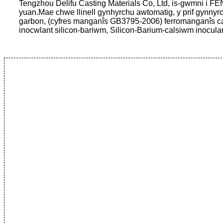
Tengzhou Delifu Casting Materials Co, Ltd, is-gwmni i 
yuan.Mae chwe llinell gynhyrchu awtomatig, y prif gynny
garbon, (cyfres manganîs GB3795-2006) ferromanganîs carb
inocwlant silicon-bariwm, Silicon-Barium-calsiwm inoculan