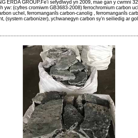
FENG ERDA GROUP.Fe'i sefydlwyd yn 2009, mae gan y cwmni 320
rch yw: (cyfres cromiwm GB3683-2008) ferrochromium carbon uch
on uchel, ferromanganîs carbon-canolig , ferromanganîs carbon 
t, (system carbonizer), ychwanegyn carbon sy'n seiliedig ar gol