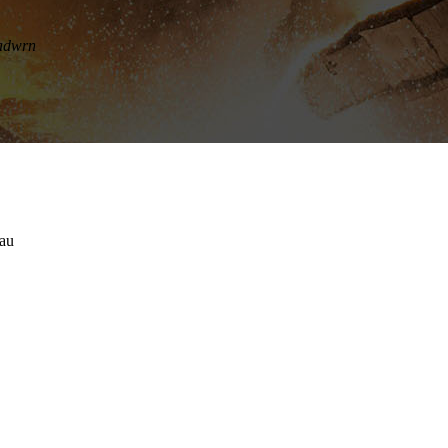
adwrn
gau