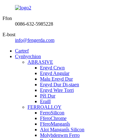
Ffon
0086-632-5985228
E-bost
info@fengerda.com
Cartref
Cynhyrchion
ABRASIVE
Ergyd Crwn
Ergyd Angular
Malu Ergyd Dur
Ergyd Dur Di-staen
Ergyd Wire Torri
Pêl Dur
Eraill
FERROALLOY
FerroSilicon
FferoChrome
FferoManganîs
Aloi Manganîs Silicon
Molybdenwm Ferro