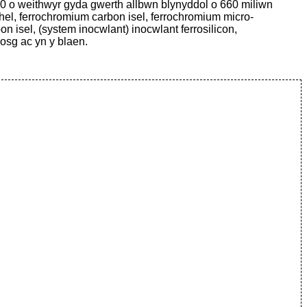
 o weithwyr gyda gwerth allbwn blynyddol o 660 miliwn
el, ferrochromium carbon isel, ferrochromium micro-
isel, (system inocwlant) inocwlant ferrosilicon,
osg ac yn y blaen.