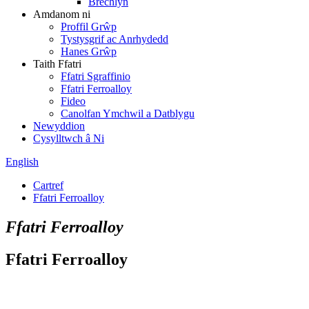
Brechlyn
Amdanom ni
Proffil Grŵp
Tystysgrif ac Anrhydedd
Hanes Grŵp
Taith Ffatri
Ffatri Sgraffinio
Ffatri Ferroalloy
Fideo
Canolfan Ymchwil a Datblygu
Newyddion
Cysylltwch â Ni
English
Cartref
Ffatri Ferroalloy
Ffatri Ferroalloy
Ffatri Ferroalloy