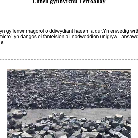
Llinell gynhyrchu Ferroalloy
n gyflenwr rhagorol o ddiwydiant haearn a dur.Yn enwedig wrth
icro" yn dangos ei fanteision a'i nodweddion unigryw - ansaw
da.