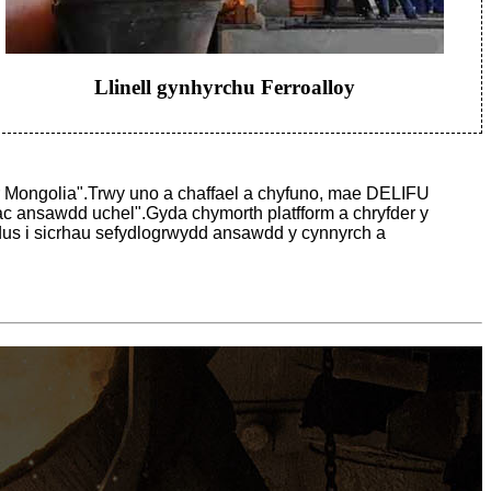
Llinell gynhyrchu Ferroalloy
er Mongolia".Trwy uno a chaffael a chyfuno, mae DELIFU
ac ansawdd uchel".Gyda chymorth platfform a chryfder y
s i sicrhau sefydlogrwydd ansawdd y cynnyrch a