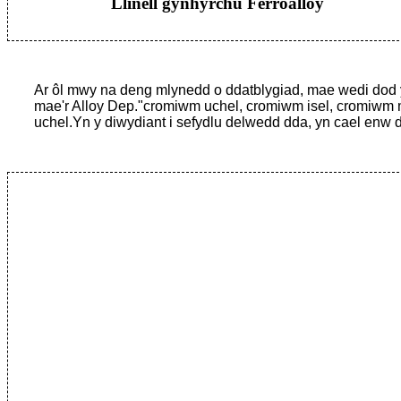
Llinell gynhyrchu Ferroalloy
Ar ôl mwy na deng mlynedd o ddatblygiad, mae wedi dod y
mae'r Alloy Dep."cromiwm uchel, cromiwm isel, cromiwm m
uchel.Yn y diwydiant i sefydlu delwedd dda, yn cael enw 