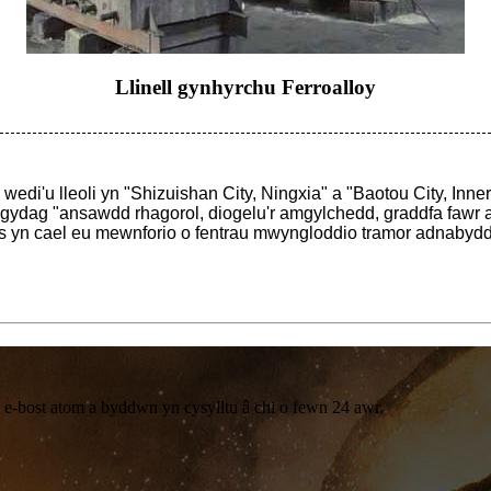
Llinell gynhyrchu Ferroalloy
edi'u lleoli yn "Shizuishan City, Ningxia" a "Baotou City, Inn
 gydag "ansawdd rhagorol, diogelu'r amgylchedd, graddfa fawr 
yn cael eu mewnforio o fentrau mwyngloddio tramor adnabyddu
 e-bost atom a byddwn yn cysylltu â chi o fewn 24 awr.