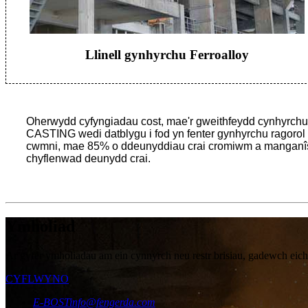
Llinell gynhyrchu Ferroalloy
Oherwydd cyfyngiadau cost, mae'r gweithfeydd cynhyrchu w
CASTING wedi datblygu i fod yn fenter gynhyrchu ragorol
cwmni, mae 85% o ddeunyddiau crai cromiwm a manganîs 
chyflenwad deunydd crai.
Ymholiad
Ar gyfer ymholiadau am ein cynnyrch neu restr brisiau, gadewch eich
CYFLWYNO
E-BOST
info@fengerda.com