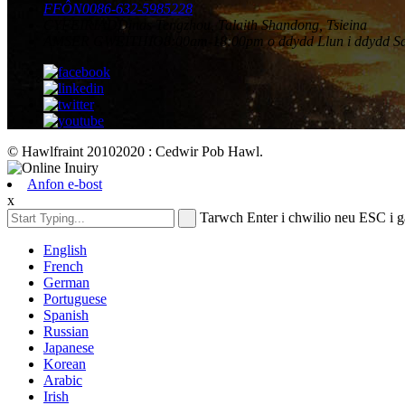
FFÔN
0086-632-5985228
CYFEIRIAD
Dinas Tengzhou, Talaith Shandong, Tsieina
AMSER GWEITHIO
8:00am-18:00pm o ddydd Llun i ddydd S
© Hawlfraint 20102020 : Cedwir Pob Hawl.
Anfon e-bost
x
Tarwch Enter i chwilio neu ESC i 
English
French
German
Portuguese
Spanish
Russian
Japanese
Korean
Arabic
Irish