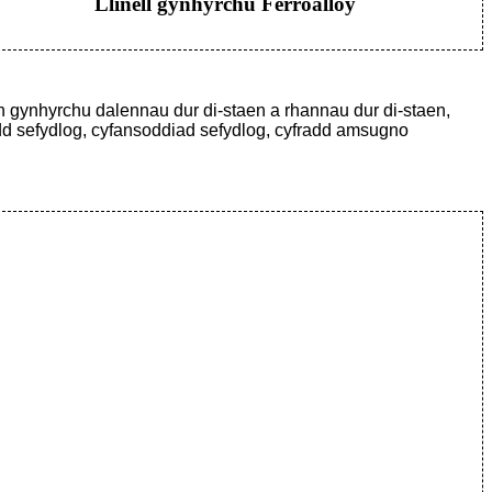
Llinell gynhyrchu Ferroalloy
 gynhyrchu dalennau dur di-staen a rhannau dur di-staen,
dd sefydlog, cyfansoddiad sefydlog, cyfradd amsugno